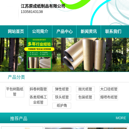
江苏原成纸制品有限公司
13358143138
网站首页
公司简介
产品中心
新闻资讯
联系我们
产品分类
平包树脂纸
斜卷树脂管
弹性纸管
抛光纸管
大口径纸管
管
各类规格工
铁头纸管
包装纸管
熔喷布纸管
业纸管
纸护角
推荐产品
MORE